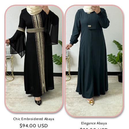
عادي
Chic Embroidered Abaya
Elegance Abaya
سعر
$94.00 USD