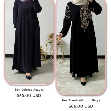
:
Soft Colored Abaya’s
سعر
$65.00 USD
Tree Branch Allusion Abaya
عادي
سعر
$86.00 USD