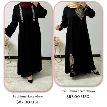
Leaf Embroidered Abaya
سعر
$87.00 USD
Traditional Lace Abaya
سعر
$87.00 USD
عادي