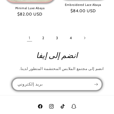
Embroidered Lace Abaya
Minimal Luxe Abaya
سعر
$84.00 USD
سعر
$82.00 USD
عادي
عادي
1
2
3
4
انضم إلى إيفا
انضم إلى مجتمع الملابس المحتشمة المتطور لدينا.
بريد إلكتروني
سناب
تيك
انستغرام
فيسبوك